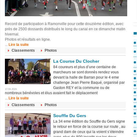
Record de participation à Ramonville pour cette douzième édition, avec
près de 2500 dossards distribués le long du canal en ce dimanche matin
hivernal.
Photos et résultats en ligne.
...
Lire la suite
Classements
Photos
La Course Du Clocher
84 coureurs et plus d’une centaine de
marcheurs se sont donnés rendez vous
devant la halle de Barran pour le 4 eme
challenge Jean Pierre Baqué, organisé par
Gaston REY et la commune ou de
17-04-2024-
nombreux bénévoles et élus avaient fait le déplacement
...
Lire la suite
Classements
Photos
Souffle Du Gers
La 34 eme édition du Souffle du Gers signe
le retour en force de la course sur route , au
grand dam de ceux qui la voient s’éteindre