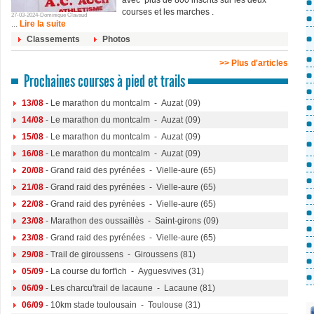
avec plus de 800 inscrits sur les deux
courses et les marches .
27-03-2024-Dominique Clavaud
...
Lire la suite
Classements
Photos
>> Plus d'articles
Prochaines courses à pied et trails
13/08
- Le marathon du montcalm - Auzat (09)
14/08
- Le marathon du montcalm - Auzat (09)
15/08
- Le marathon du montcalm - Auzat (09)
16/08
- Le marathon du montcalm - Auzat (09)
20/08
- Grand raid des pyrénées - Vielle-aure (65)
21/08
- Grand raid des pyrénées - Vielle-aure (65)
22/08
- Grand raid des pyrénées - Vielle-aure (65)
23/08
- Marathon des oussaillès - Saint-girons (09)
23/08
- Grand raid des pyrénées - Vielle-aure (65)
29/08
- Trail de giroussens - Giroussens (81)
05/09
- La course du fort'ich - Ayguesvives (31)
06/09
- Les charcu'trail de lacaune - Lacaune (81)
06/09
- 10km stade toulousain - Toulouse (31)