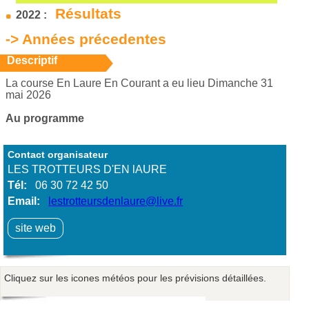
Résultats
2022 :
-> Années précedentes
Descriptif
La course En Laure En Courant a eu lieu Dimanche 31
mai 2026
Au programme
Contact organisateur
LES TROTTEURS D'EN lAURE
Tél:
06 30 72 42 50
Email:
lestrotteursdenlaure@live.fr
site web
Cliquez sur les icones météos pour les prévisions détaillées.