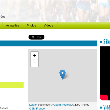
énées
Actualités
Photos
Vidéos
27km
+
−
Leaflet
| données ©
OpenStreetMap
/ODbL - rendu
Vidé
in 2026
OSM France