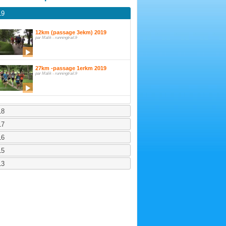
19
12km (passage 3ekm) 2019
par Malik - runningtrail.fr
27km -passage 1erkm 2019
par Malik - runningtrail.fr
18
17
16
15
13