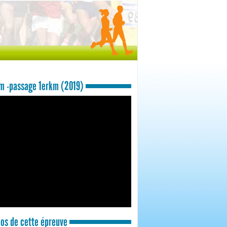
 -passage 1erkm (2019)
os de cette épreuve