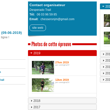
Contact organisateur
20
Desperado Trail
Tél:
06 03 96 59 85
Email:
chesseronjm@gmail.com
site web
 (09-06-2019)
ligne !
Photos de cette épreuve
2019
20
20
27km 2019
par runningtrail.fr
20
n
20
20
rail
12km 2019
par runningtrail.fr
2018
2017