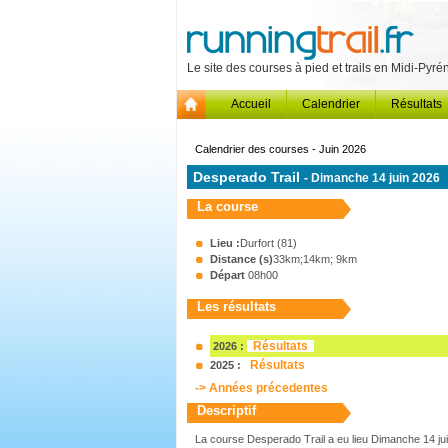
Le site des courses à pied et trails en Midi-Pyr
Accueil
Calendrier
Résultats
Calendrier des courses - Juin 2026
Desperado Trail
- Dimanche 14 juin 2026
La course
Lieu :
Durfort (81)
Distance (s)
33km;14km; 9km
Départ
08h00
Les résultats
Résultats
2026 :
Résultats
2025 :
-> Années précedentes
Descriptif
La course Desperado Trail a eu lieu Dimanche 14 ju