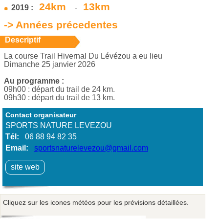
24km
13km
2019 :
-
-> Années précedentes
Descriptif
La course Trail Hivernal Du Lévézou a eu lieu
Dimanche 25 janvier 2026
Au programme :
09h00 : départ du trail de 24 km.
09h30 : départ du trail de 13 km.
Contact organisateur
SPORTS NATURE LEVEZOU
Tél:
06 88 94 82 35
Email:
sportsnaturelevezou@gmail.com
site web
Cliquez sur les icones météos pour les prévisions détaillées.