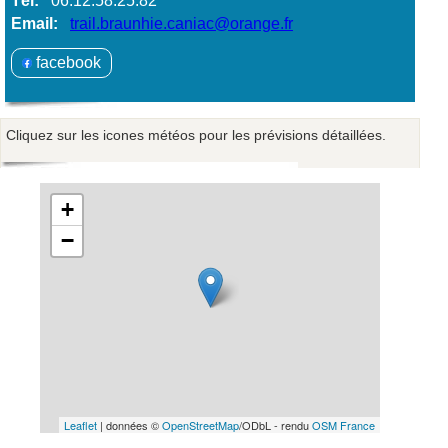
Tél:
06.12.58.25.82
Email:
trail.braunhie.caniac@orange.fr
facebook
Cliquez sur les icones météos pour les prévisions détaillées.
+
−
Leaflet
| données ©
OpenStreetMap
/ODbL - rendu
OSM France