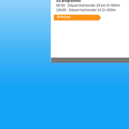
Au programme
08:00 : Départ Aut'montel 29 km D+900m
10h00 : Départ Aut'montel 10 D+300m
Articles