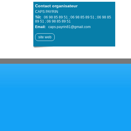
Contact organisateur
CAPS PAYRIN
Tél:
06 98 85 89 51 ; 06 98 85 89 51 ; 06 98 85
89 51 ; 06 98 85 89 51
Email:
caps.payrin81@gmail.com
site web