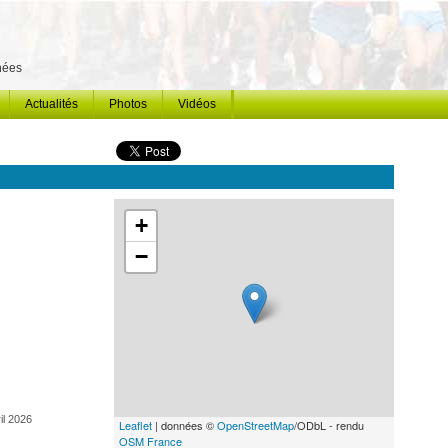
énées
Actualités
Photos
Vidéos
+
−
il 2026
Leaflet
| données ©
OpenStreetMap
/ODbL - rendu
OSM France