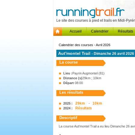
Le site des courses à pied et trails en Midi-Pyr
Accueil
Calendrier
Résultats
Calendrier des courses - Avril 2026
Aut'montel Trail
- Dimanche 26 avril 2026
La course
Lieu :
Payrin Augmontel (81)
Distance (s)
29km ; 10km
Départ
08:00
Les résultats
29km
10km
2025 :
-
Résultats
2024 :
Descriptif
La course Aut'montel Trail a eu lieu Dimanche 26 avr