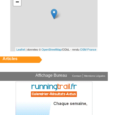
−
Leaflet
| données ©
OpenStreetMap
/ODbL - rendu
OSM France
Articles
Affichage Bureau
|
Contact
Mentions Légales