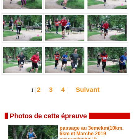
2
3
4
Suivant
1 |
|
|
|
Photos de cette épreuve
passage au 3emekm(10km,
6km et Marche 2019