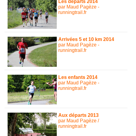
Les départs 2014
par Maud Pagèze -
runningtrail.fr
Arrivées 5 et 10 km 2014
par Maud Pagèze -
runningtrail.fr
Les enfants 2014
par Maud Pagèze -
runningtrail.fr
Aux départs 2013
par Maud Pagèze /
runningtrail.fr