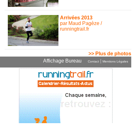
Arrivées 2013
par Maud Pagèze /
runningtrail.fr
>> Plus de photos
Affichage Bureau
|
Contact
Mentions Légales