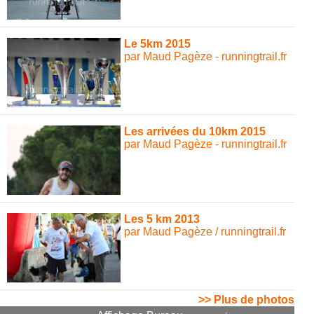
Le 5km 2015
par Maud Pagèze - runningtrail.fr
Les arrivées du 10km 2015
par Maud Pagèze - runningtrail.fr
Les 5 km 2013
par Maud Pagèze / runningtrail.fr
>> Plus de photos