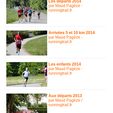
Les départs 2014
par Maud Pagèze -
runningtrail.fr
Arrivées 5 et 10 km 2014
par Maud Pagèze -
runningtrail.fr
Les enfants 2014
par Maud Pagèze -
runningtrail.fr
Aux départs 2013
par Maud Pagèze /
runningtrail.fr