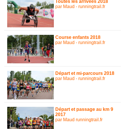
Toutes les arrivées 2018
par Maud - runningtrail.fr
Course enfants 2018
par Maud - runningtrail.fr
Départ et mi-parcours 2018
par Maud - runningtrail.fr
Départ et passage au km 9
2017
par Maud runningtrail.fr