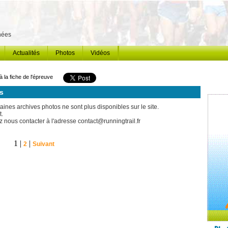
énées
Actualités
Photos
Vidéos
à la fiche de l'épreuve
s
ines archives photos ne sont plus disponibles sur le site.
t.
 nous contacter à l'adresse contact@runningtrail.fr
1 |
|
2
Suivant