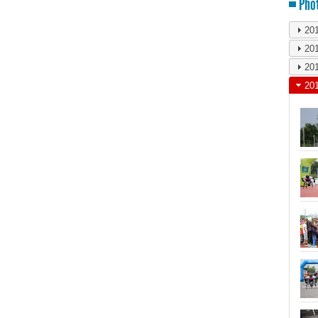
Phot
20
20
20
20