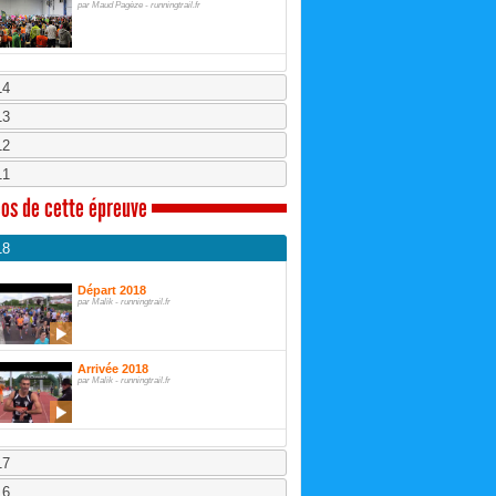
par Maud Pagèze - runningtrail.fr
14
13
12
11
os de cette épreuve
18
Départ 2018
par Malik - runningtrail.fr
Arrivée 2018
par Malik - runningtrail.fr
17
16