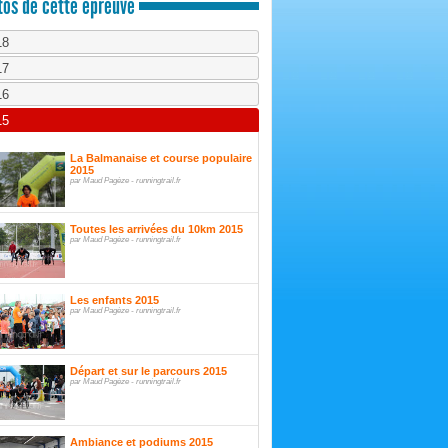
os de cette épreuve
18
17
16
15
La Balmanaise et course populaire
2015
par Maud Pagèze - runningtrail.fr
Toutes les arrivées du 10km 2015
par Maud Pagèze - runningtrail.fr
Les enfants 2015
par Maud Pagèze - runningtrail.fr
Départ et sur le parcours 2015
par Maud Pagèze - runningtrail.fr
Ambiance et podiums 2015