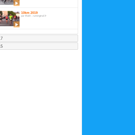
10km 2019
par Malik - runningtrail.fr
17
15