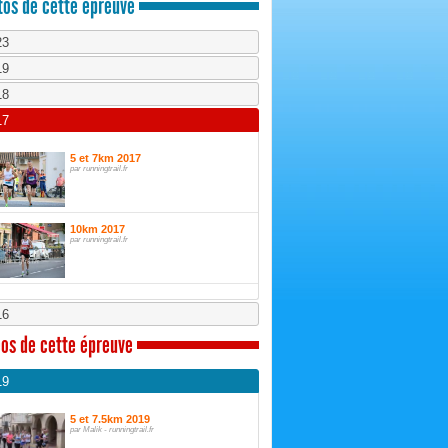
os de cette épreuve
23
19
18
17
5 et 7km 2017
par runningtrail.fr
10km 2017
par runningtrail.fr
16
os de cette épreuve
19
5 et 7.5km 2019
par Malik - runningtrail.fr