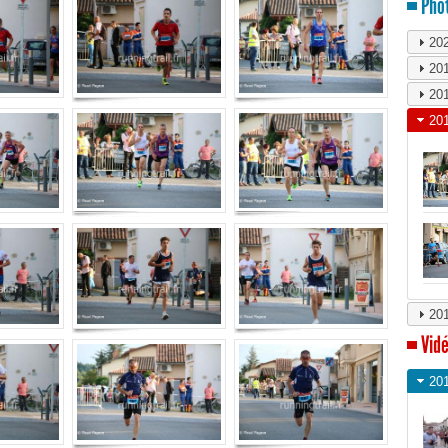
Phot
20
20
20
20
20
Vidé
20