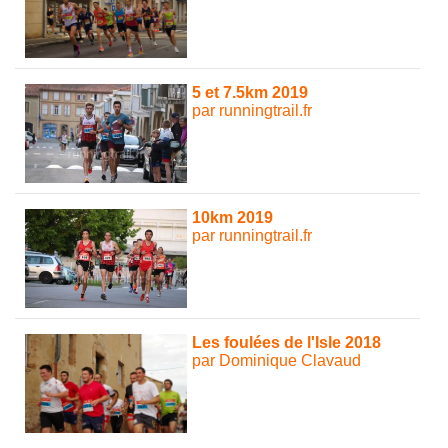
5 et 7.5km 2019
par runningtrail.fr
10km 2019
par runningtrail.fr
Les foulées de l'Isle 2018
par Dominique Clavaud