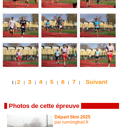
2
3
4
5
6
7
Suivant
1 |
|
|
|
|
|
|
Photos de cette épreuve
Départ 5km 2025
par runningtrail.fr