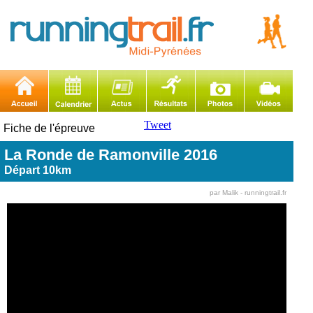
Tweet
Fiche de l'épreuve
La Ronde de Ramonville 2016
Départ 10km
par Malik - runningtrail.fr