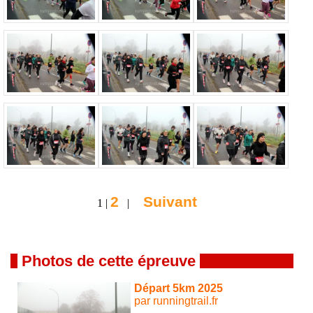
2
Suivant
1 |
|
Photos de cette épreuve
Départ 5km 2025
par runningtrail.fr