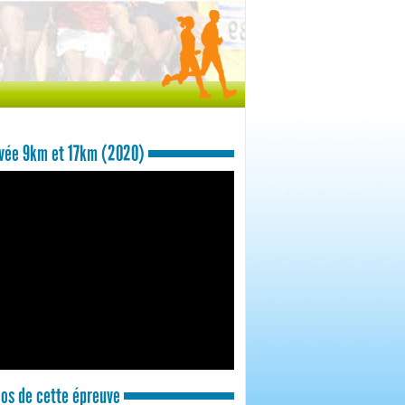
vée 9km et 17km (2020)
os de cette épreuve