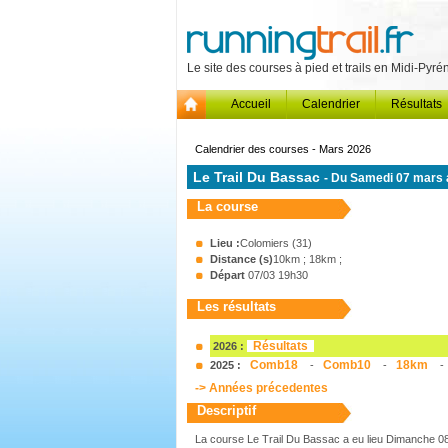
Le site des courses à pied et trails en Midi-Pyr
Accueil
Calendrier
Résultats
Calendrier des courses - Mars 2026
Le Trail Du Bassac
- Du Samedi 07 mars
La course
Lieu :
Colomiers (31)
Distance (s)
10km ; 18km ;
Départ
07/03 19h30
Les résultats
Résultats
2026 :
Comb18
Comb10
18km
2025 :
-
-
-
-> Années précedentes
Descriptif
La course Le Trail Du Bassac a eu lieu Dimanche 