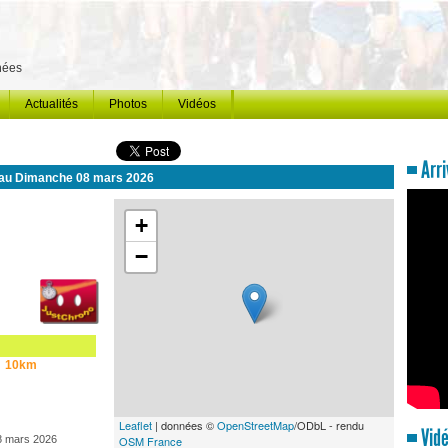
énées
Actualités
Photos
Vidéos
Arri
 au Dimanche 08 mars 2026
+
−
10km
Leaflet
| données ©
OpenStreetMap
/ODbL - rendu
Vidé
08 mars 2026
OSM France