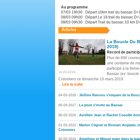
Au programme
07/03 19h30 : Départ 10km trail du bassac D
08/03 09h00 : Départ Le 18 trail du bassac D
08/03 09h30 : Départ Trail du bassac 10 km 
Articles
La Boucle Du B
2019)
Record de particip
Plus de 600 coureur
une centaine de ma
participé à la 8eme
10-03-2019-
Bassac (ex boucle
Colomiers ce dimanche 10 mars 2019.
...
Lire la suite
04-03-2018 -
Jérôme Rannou s'empare de la Bouc
05-03-2017 -
La pluie s’invite au Bassac
06-03-2016 -
Aurélien Jean et Rachel Coeuille do
01-03-2015 -
Marion Clignet et Romain Anglade, i
Colomiers
02-03-2014 -
Amathieu et Miquel main dans la mai