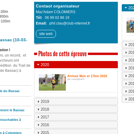
Contact organisateur
20
+100m
Mac'Adam COLOMIERS
+300m
Tél:
06 99 02 86 19
D+100m
Email:
phil.clau@club-internet.fr
site web
assac (10-03-
20
ation !
Photos de cette épreuve
20
s, un record, et
20
rcheurs ont
2020
 édition du Trail de
20
 de Bassac) à
20
Arrivee 9km et 17km 2020
par runningtrail.fr
20
le du Bassac
20
20
2019
2018
minent le Bassac
2017
ntouchables à
2016
2015
n à Colomiers