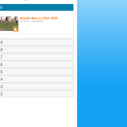
20
Arrivée 9km et 17km 2020
par Malik - runningtrail.fr
19
18
17
16
15
14
13
12