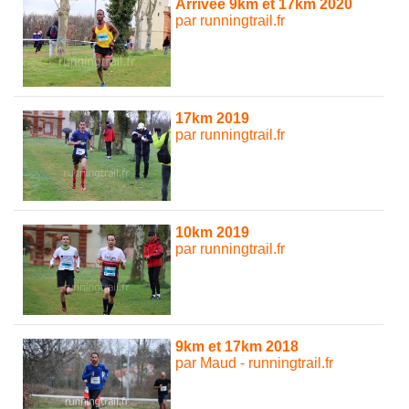
Arrivee 9km et 17km 2020
par runningtrail.fr
17km 2019
par runningtrail.fr
10km 2019
par runningtrail.fr
9km et 17km 2018
par Maud - runningtrail.fr