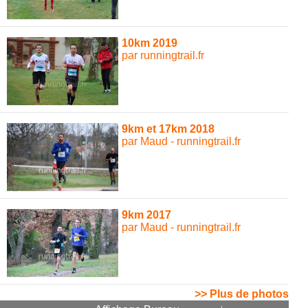
10km 2019
par runningtrail.fr
9km et 17km 2018
par Maud - runningtrail.fr
9km 2017
par Maud - runningtrail.fr
>> Plus de photos