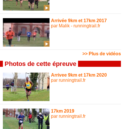
Arrivée 9km et 17km 2017
par Malik - runningtrail.fr
>> Plus de vidéos
Photos de cette épreuve
Arrivee 9km et 17km 2020
par runningtrail.fr
17km 2019
par runningtrail.fr