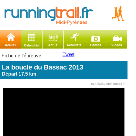
Tweet
Fiche de l'épreuve
La boucle du Bassac 2013
Départ 17.5 km
par Malik / runningtrail.fr