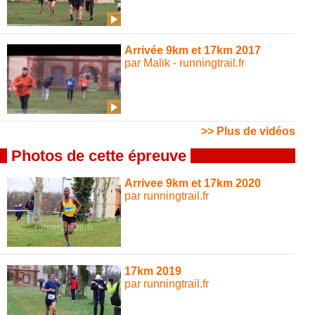
Arrivée 9km et 17km 2017
par Malik - runningtrail.fr
>> Plus de vidéos
Photos de cette épreuve
Arrivee 9km et 17km 2020
par runningtrail.fr
17km 2019
par runningtrail.fr