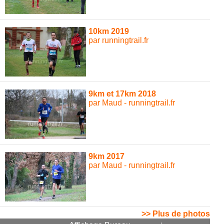
10km 2019
par runningtrail.fr
9km et 17km 2018
par Maud - runningtrail.fr
9km 2017
par Maud - runningtrail.fr
>> Plus de photos