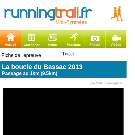
Tweet
Fiche de l'épreuve
La boucle du Bassac 2013
Passage au 1km (9.5km)
par Malik / runningtrail.fr