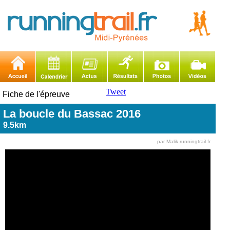
Tweet
Fiche de l'épreuve
La boucle du Bassac 2016
9.5km
par Malik runningtrail.fr