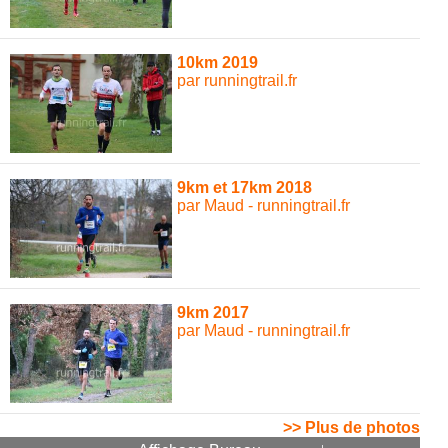
10km 2019
par runningtrail.fr
9km et 17km 2018
par Maud - runningtrail.fr
9km 2017
par Maud - runningtrail.fr
>> Plus de photos