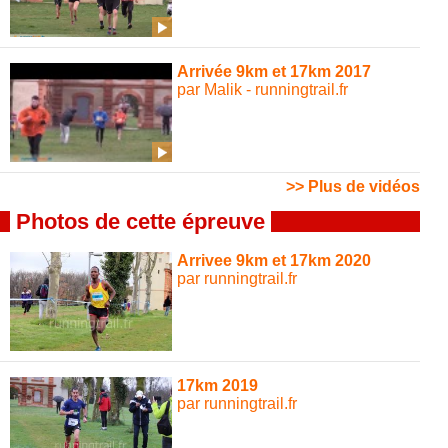
Arrivée 9km et 17km 2017
par Malik - runningtrail.fr
>> Plus de vidéos
Photos de cette épreuve
Arrivee 9km et 17km 2020
par runningtrail.fr
17km 2019
par runningtrail.fr