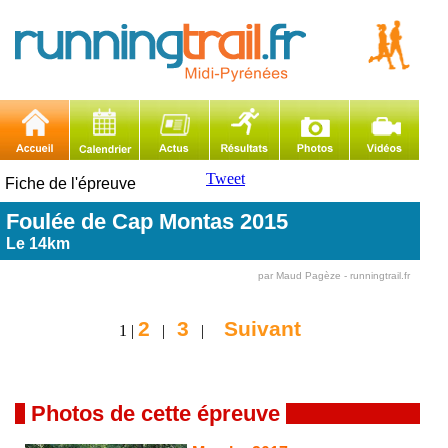
Tweet
Fiche de l'épreuve
Foulée de Cap Montas 2015
Le 14km
par Maud Pagèze - runningtrail.fr
2
3
Suivant
1 |
|
|
Photos de cette épreuve