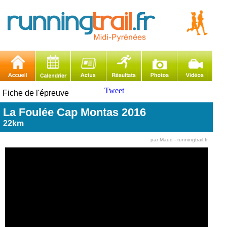
Tweet
Fiche de l'épreuve
La Foulée Cap Montas 2016
22km
par Maud - runningtrail.fr