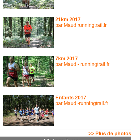
21km 2017
par Maud runningtrail.fr
7km 2017
par Maud - runningtrail.fr
Enfants 2017
par Maud -runningtrail.fr
>> Plus de photos