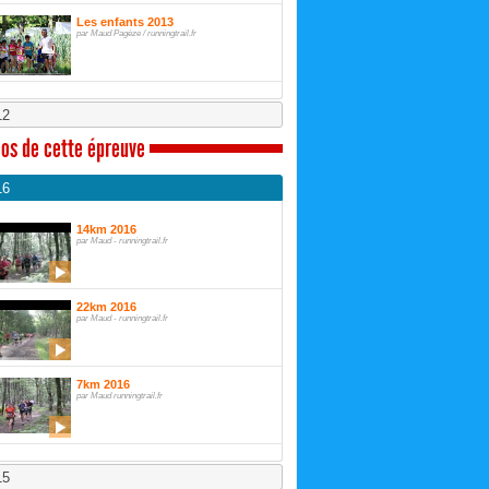
Les enfants 2013
par Maud Pagèze / runningtrail.fr
12
os de cette épreuve
16
14km 2016
par Maud - runningtrail.fr
22km 2016
par Maud - runningtrail.fr
7km 2016
par Maud runningtrail.fr
15