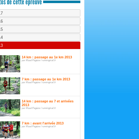
os de cette épreuve
17
16
15
14
13
14 km : passage au 1e km 2013
par Maud Pagèze / runningtrail.fr
7 km : passage au 1e km 2013
par Maud Pagèze / runningtrail.fr
14 km : passage au 7 et arrivées
2013
par Maud Pagèze / runningtrail.fr
7 km : avant l'arrivée 2013
par Maud Pagèze / runningtrail.fr