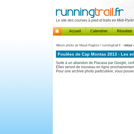
Le site des courses à pied et trails en Midi-Pyr
Accueil
Calendrier
Résultats
Album photo de Maud Pagèze / runningtrail.fr -
retour 
Foulées de Cap Montas 2013 - Les e
Suite à un abandon de Piacasa par Google, certa
Elles seront de nouveau en ligne prochainemen
Pour une archive photo particulière, vous pouvez