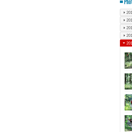
Phot
20
20
20
20
20