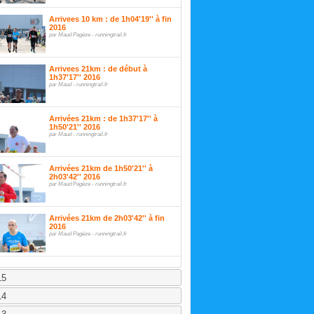
Arrivees 10 km : de 1h04'19'' à fin
2016
par Maud Pagèze - runningtrail.fr
Arrivees 21km : de début à
1h37'17'' 2016
par Maud - runningtrail.fr
Arrivées 21km : de 1h37'17'' à
1h50'21'' 2016
par Maud - runningtrail.fr
Arrivées 21km de 1h50'21'' à
2h03'42'' 2016
par Maud Pagèze - runningtrail.fr
Arrivées 21km de 2h03'42'' à fin
2016
par Maud Pagèze - runningtrail.fr
15
14