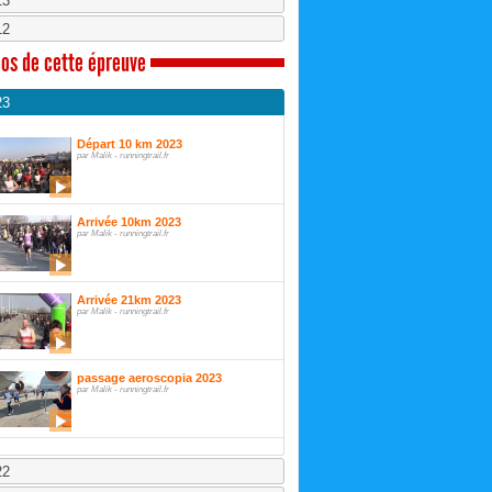
13
12
os de cette épreuve
23
Départ 10 km 2023
par Malik - runningtrail.fr
Arrivée 10km 2023
par Malik - runningtrail.fr
Arrivée 21km 2023
par Malik - runningtrail.fr
passage aeroscopia 2023
par Malik - runningtrail.fr
22