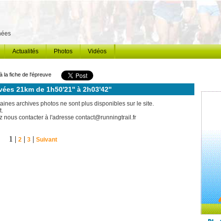
énées
Actualités
Photos
Vidéos
à la fiche de l'épreuve
vées 21km de 1h50'21'' à 2h03'42''
ines archives photos ne sont plus disponibles sur le site.
t.
 nous contacter à l'adresse contact@runningtrail.fr
1 |
|
|
2
3
Suivant