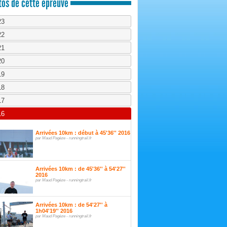
os de cette épreuve
23
22
21
20
19
18
17
16
Arrivées 10km : début à 45'36'' 2016
par Maud Pagèze - runningtrail.fr
Arrivées 10km : de 45'36'' à 54'27''
2016
par Maud Pagèze - runningtrail.fr
Arrivées 10km : de 54'27'' à
1h04'19'' 2016
par Maud Pagèze - runningtrail.fr