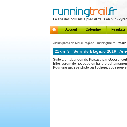
Le site des courses à pied et trails en Midi-Pyr
Accueil
Calendrier
Résultats
Album photo de Maud Pagèze - runningtrail.fr -
retour 
21km- 3 - Semi de Blagnac 2016 - Arri
Suite à un abandon de Piacasa par Google, certa
Elles seront de nouveau en ligne prochainemen
Pour une archive photo particulière, vous pouvez