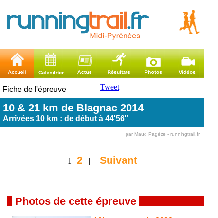
Tweet
Fiche de l'épreuve
10 & 21 km de Blagnac 2014
Arrivées 10 km : de début à 44'56''
par Maud Pagèze - runningtrail.fr
2
Suivant
1 |
|
Photos de cette épreuve