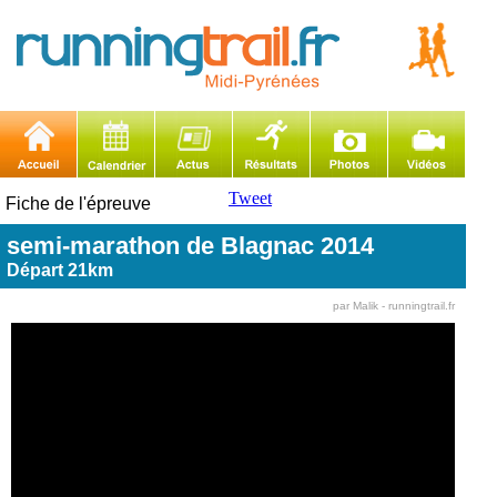
Tweet
Fiche de l'épreuve
semi-marathon de Blagnac 2014
Départ 21km
par Malik - runningtrail.fr