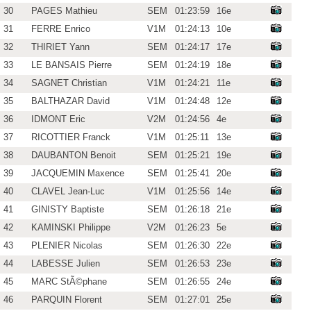
30
PAGES Mathieu
SEM
01:23:59
16e
31
FERRE Enrico
V1M
01:24:13
10e
32
THIRIET Yann
SEM
01:24:17
17e
33
LE BANSAIS Pierre
SEM
01:24:19
18e
34
SAGNET Christian
V1M
01:24:21
11e
35
BALTHAZAR David
V1M
01:24:48
12e
36
IDMONT Eric
V2M
01:24:56
4e
37
RICOTTIER Franck
V1M
01:25:11
13e
38
DAUBANTON Benoit
SEM
01:25:21
19e
39
JACQUEMIN Maxence
SEM
01:25:41
20e
40
CLAVEL Jean-Luc
V1M
01:25:56
14e
41
GINISTY Baptiste
SEM
01:26:18
21e
42
KAMINSKI Philippe
V2M
01:26:23
5e
43
PLENIER Nicolas
SEM
01:26:30
22e
44
LABESSE Julien
SEM
01:26:53
23e
45
MARC StÃ©phane
SEM
01:26:55
24e
46
PARQUIN Florent
SEM
01:27:01
25e