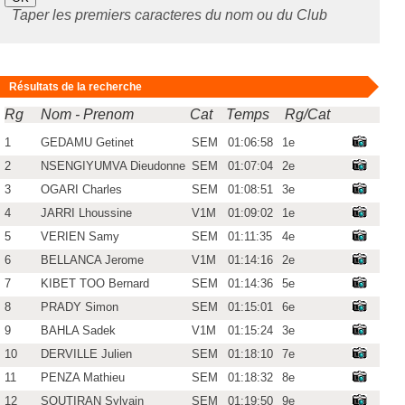
Taper les premiers caracteres du nom ou du Club
Résultats de la recherche
Rg
Nom - Prenom
Cat
Temps
Rg/Cat
1
GEDAMU Getinet
SEM
01:06:58
1e
2
NSENGIYUMVA Dieudonne
SEM
01:07:04
2e
3
OGARI Charles
SEM
01:08:51
3e
4
JARRI Lhoussine
V1M
01:09:02
1e
5
VERIEN Samy
SEM
01:11:35
4e
6
BELLANCA Jerome
V1M
01:14:16
2e
7
KIBET TOO Bernard
SEM
01:14:36
5e
8
PRADY Simon
SEM
01:15:01
6e
9
BAHLA Sadek
V1M
01:15:24
3e
10
DERVILLE Julien
SEM
01:18:10
7e
11
PENZA Mathieu
SEM
01:18:32
8e
12
SOUTIRAN Sylvain
SEM
01:19:50
9e