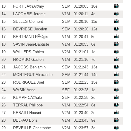
13
FORT JÃ©rÃ©my
SEM
01:20:03
10e
14
LACOMBE Jerome
V1M
01:20:11
4e
15
SELLES Clement
SEM
01:20:16
11e
16
DEVRIESE Jocelyn
SEM
01:20:20
12e
17
BERTRAND RÃ©gis
V1M
01:20:41
5e
18
SAVIN Jean-Baptiste
V1M
01:20:53
6e
19
WALLERS Fabien
V2M
01:21:01
1e
20
NKOMBO Gaston
V1M
01:21:16
7e
21
JACOBS Benjamin
SEM
01:21:43
13e
22
MONTEGUT Alexandre
SEM
01:21:44
14e
23
RODRIGUEZ Joel
SEM
01:22:23
15e
24
WASIK Anna
SEF
01:22:28
1e
25
KEMPF CÃ©cile
SEF
01:22:38
2e
26
TERRAL Philippe
V1M
01:22:54
8e
27
KEBAILI Housni
V2M
01:23:40
2e
28
DELFAU Boris
V1M
01:23:43
9e
29
REVEILLE Christophe
V2M
01:23:57
3e