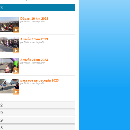
23
Départ 10 km 2023
par Malik - runningtrail.fr
Arrivée 10km 2023
par Malik - runningtrail.fr
Arrivée 21km 2023
par Malik - runningtrail.fr
passage aeroscopia 2023
par Malik - runningtrail.fr
22
20
19
18