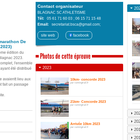
Contact organisateur
20
BLAGNAC SC ATHLETISME
Tél:
05 61 71 60 03 ; 06 15 71 15 48
Email:
secretariat.bsca@gmail.com;
site web
facebook
marathon De
-2023)
ème édition du
Photos de cette épreuve
Blagnac 2023.
 complet, l'ensemble
2023
ayant été distribué
e avaientt lieu aux
10km- concorde 2023
par runningtrail.fr
t fait un passage
ite.
21km- Concorde 2023
par runningtrail.fr
20
20
Arrivée 10km 2023
par runningtrail.fr
20
20