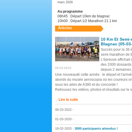
mars 2026
Au programme
08h45 : Départ 10km de blagnac
10h00 : Départ 1/2 Marathon 21.1 km
Articles
10 Km Et Semi-
Blagnac (05-03
Succès pour la 36 
semi marathon de 
L'épreuve affichait
des 3300 dossards 
05-03-2023-
depuis 2 semaines.
Une nouveauté cette année : le départ et l'arrivé
abords du musée aeroscopia où les coureurs on
sous les ailes de A380 et du concorde !
Retrouvez les vidéos, photos et résultats sur le s
...
Lire la suite
06-03-2022 -
01-03-2020 -
18-02-2020 -
3000 participants attendus !