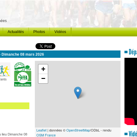
énées
Actualités
Photos
Vidéos
Dépa
- Dimanche 08 mars 2026
+
−
fants
Leaflet
| données ©
OpenStreetMap
/ODbL - rendu
Vidé
 lieu Dimanche 08
OSM France